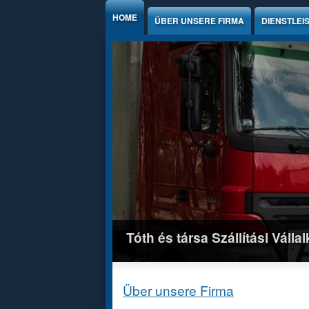
Jump to Content
HOME
ÜBER UNSERE FIRMA
DIENSTLEI
Tóth és társa Szállítási Válla
Über unsere Firma