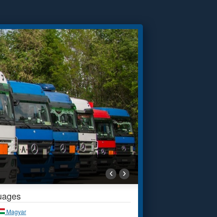
‹
›
uages
Magyar