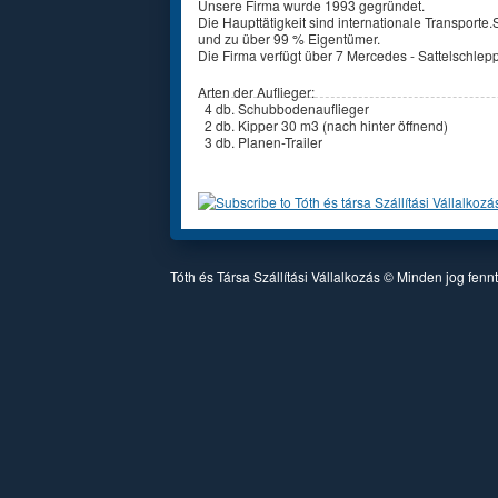
Unsere Firma wurde 1993 gegründet.
Die Haupttätigkeit sind internationale Transporte.
und zu über 99 % Eigentümer.
Die Firma verfügt über 7 Mercedes - Sattelschlep
Arten der Auflieger:
4 db. Schubbodenauflieger
2 db. Kipper 30 m3 (nach hinter öffnend)
3 db. Planen-Trailer
Tóth és Társa Szállítási Vállalkozás © Minden jog fenn